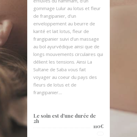
effluves du hammam, d’un
gommage Lulur au lotus et fleur
de frangipanier, d’un
enveloppement au beurre de
karité et lait lotus, fleur de
frangipanier suivi d’un massage
au bol ayurvédique ainsi que de
longs mouvements circulaires qui
délient les tensions. Ainsi La
Sultane de Saba vous fait
voyager au coeur du pays des
fleurs de lotus et de
frangipanier....
Le soin est d'une durée de
2h
110€