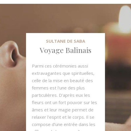
SULTANE DE SABA
Voyage Balinais
Parmi ces cérémonies aussi
extravagantes que spirituelles,
celle de la mise en beauté des
femmes est l'une des plus
particulières. D'après eux les
fleurs ont un fort pouvoir sur les
âmes et leur magie permet de
relaxer l'esprit et le corps. Il se
compose d’une entrée dans les