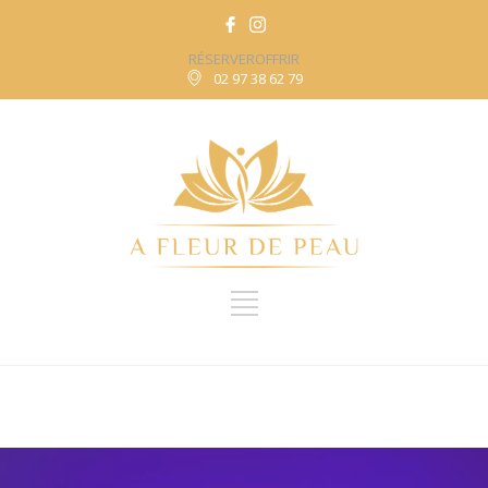
RÉSERVER
OFFRIR
02 97 38 62 79