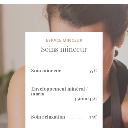
ESPACE MINCEUR
Soins minceur
Soin minceur
57€
Enveloppement minéral /
marin
45min/45€
Soin relaxation
55€