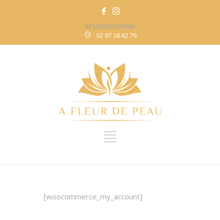
RÉSERVER
OFFRIR
02 97 38 62 79
[woocommerce_my_account]